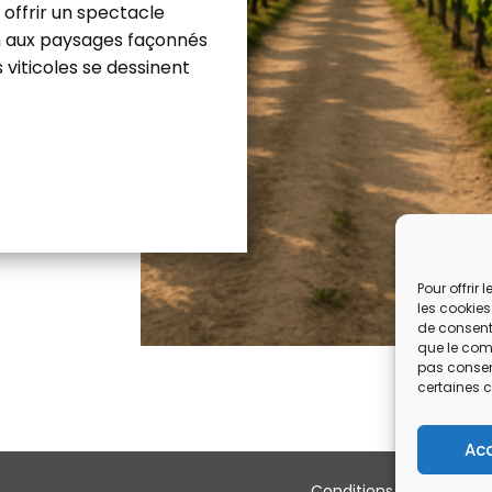
offrir un spectacle
on aux paysages façonnés
s viticoles se dessinent
Pour offrir
les cookies
de consenti
que le comp
pas consent
certaines c
Ac
Conditions générales d’u