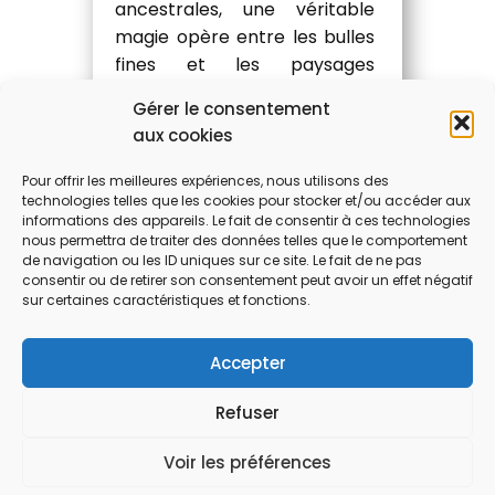
ancestrales, une véritable
magie opère entre les bulles
fines et les paysages
d’exception. Les Maisons de
Gérer le consentement
champagne, portées par des
aux cookies
savoir-faire uniques,
incarnent depuis des
Pour offrir les meilleures expériences, nous utilisons des
générations
Read more
technologies telles que les cookies pour stocker et/ou accéder aux
informations des appareils. Le fait de consentir à ces technologies
nous permettra de traiter des données telles que le comportement
de navigation ou les ID uniques sur ce site. Le fait de ne pas
​EN SAVOIR +
consentir ou de retirer son consentement peut avoir un effet négatif
sur certaines caractéristiques et fonctions.
Accepter
Refuser
Conditions générales d’utilisation
Voir les préférences
Politique de protection des données